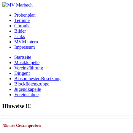
Probenplan
Termine
Chronik
Bilder
Links
MVM intern
Impressum
Startseite
Musikkapelle
Vereinsführung
Dirigent
Blasorchester-Besetzung
Blockflötengruppe
Jugendkapelle
Vereinsfahne
Hinweise !!!
Nächste
Gesamtproben